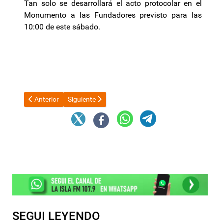
Tan solo se desarrollará el acto protocolar en el
Monumento a las Fundadores previsto para las
10:00 de este sábado.
Artículo anterior: El PJ exigió la libertad inmediata de los deten
Artículo siguiente: El bloque de senadores justiciali
Anterior
Siguiente
SEGUI LEYENDO