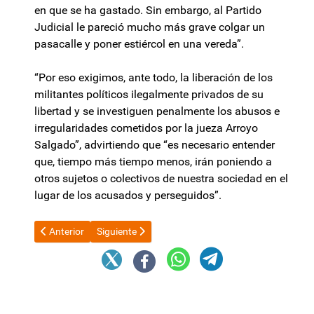
en que se ha gastado. Sin embargo, al Partido
Judicial le pareció mucho más grave colgar un
pasacalle y poner estiércol en una vereda”.
“Por eso exigimos, ante todo, la liberación de los
militantes políticos ilegalmente privados de su
libertad y se investiguen penalmente los abusos e
irregularidades cometidos por la jueza Arroyo
Salgado”, advirtiendo que “es necesario entender
que, tiempo más tiempo menos, irán poniendo a
otros sujetos o colectivos de nuestra sociedad en el
lugar de los acusados y perseguidos”.
Artículo anterior: Luis Caputo mandó pedir un "waiver" ante el
Artículo siguiente: En señal de duelo se postergaron
Anterior
Siguiente