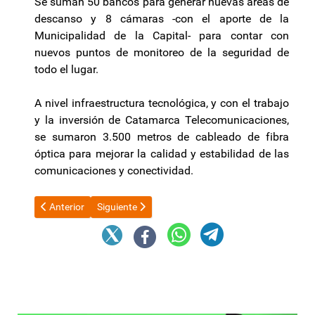
Se suman 50 bancos para generar nuevas áreas de
descanso y 8 cámaras -con el aporte de la
Municipalidad de la Capital- para contar con
nuevos puntos de monitoreo de la seguridad de
todo el lugar.
A nivel infraestructura tecnológica, y con el trabajo
y la inversión de Catamarca Telecomunicaciones,
se sumaron 3.500 metros de cableado de fibra
óptica para mejorar la calidad y estabilidad de las
comunicaciones y conectividad.
Artículo anterior: El Gobierno prepara una mega sesión en el S
Artículo siguiente: El Poncho tendrá “pulseras de
Anterior
Siguiente