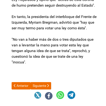
de humo pretenden seguir destruyendo al Estado".
En tanto, la presidenta del interbloque del Frente de
Izquierda, Myriam Bregman, advirtió que "hay que
ser muy termo para votar una ley como ésta".
"No van a haber más de dos o tres diputados que
van a levantar la mano para votar esta ley que
tengan alguna idea de que se trata", reprochó, y
cuestionó la idea de que se trate de una ley
"inocua".
Artículo anterior: Acuerdo Mercosur-UE: Argentina completó el
Artículo siguiente: Senado: hay dictamen sobre pro
Anterior
Siguiente