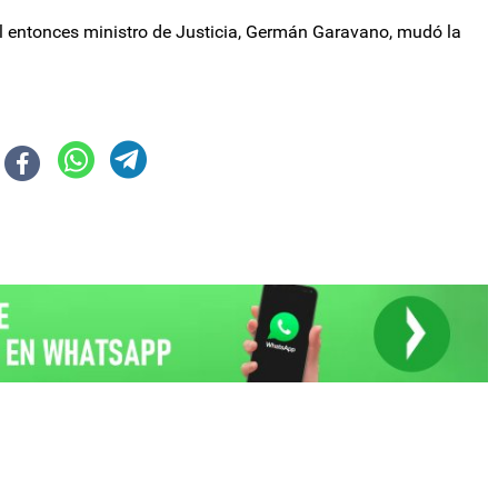
el entonces ministro de Justicia, Germán Garavano, mudó la
el valor más bajo desde agosto de 2018
res fondos fiduciarios por irregularidades