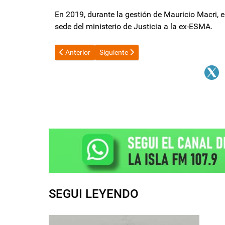
En 2019, durante la gestión de Mauricio Macri, 
sede del ministerio de Justicia a la ex-ESMA.
Artículo anterior: El Riesgo País cayó a 578 puntos, 
Artículo siguiente: El Gobierno disolvió t
Anterior
Siguiente
SEGUI LEYENDO