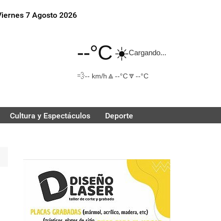
Viernes 7 Agosto 2026
--°C
☀️
Cargando...
💨
🔼
🔽
-- km/h
--°C
--°C
Cultura y Espectáculos
Deporte