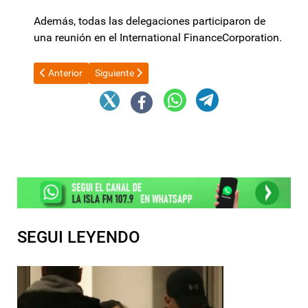
Además, todas las delegaciones participaron de
una reunión en el International FinanceCorporation.
Artículo anterior: Cristina Kirchner recorrió La Matanza y crec
Artículo siguiente: Más motosierra: Javier Milei cer
Anterior
Siguiente
SEGUI LEYENDO