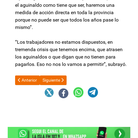
el aguinaldo como tiene que ser, haremos una
medida de acción directa en toda la provincia
porque no puede ser que todos los años pase lo
mismo”.
“Los trabajadores no estamos dispuestos, en
tremenda crisis que tenemos encima, que atrasen
los aguinaldos o que digan que no tienen para
pagarlos. Eso no nos lo vamos a permitir”, subrayó.
Artículo anterior: Lucía Corpacci: “Nunca estuve de acuerdo con
Artículo siguiente: Creciente preocupación por el
Anterior
Siguiente