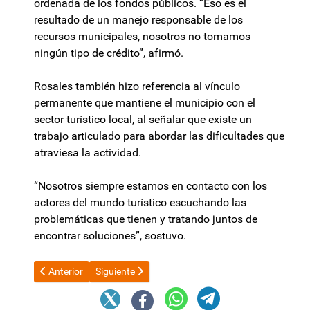
ordenada de los fondos públicos. “Eso es el
resultado de un manejo responsable de los
recursos municipales, nosotros no tomamos
ningún tipo de crédito”, afirmó.
Rosales también hizo referencia al vínculo
permanente que mantiene el municipio con el
sector turístico local, al señalar que existe un
trabajo articulado para abordar las dificultades que
atraviesa la actividad.
“Nosotros siempre estamos en contacto con los
actores del mundo turístico escuchando las
problemáticas que tienen y tratando juntos de
encontrar soluciones”, sostuvo.
Artículo anterior: Grabois sobre las elecciones de 2027: “Vos po
Artículo siguiente: Javier Galán preocupado tras 
Anterior
Siguiente