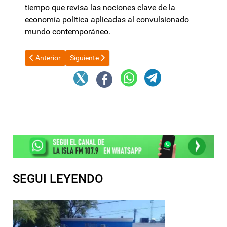
tiempo que revisa las nociones clave de la
economía política aplicadas al convulsionado
mundo contemporáneo.
Artículo anterior: Taiana reclamó la suspensión de la licitación 
Artículo siguiente: Fuerte apoyo de Milei a Adorni:
Anterior
Siguiente
SEGUI LEYENDO