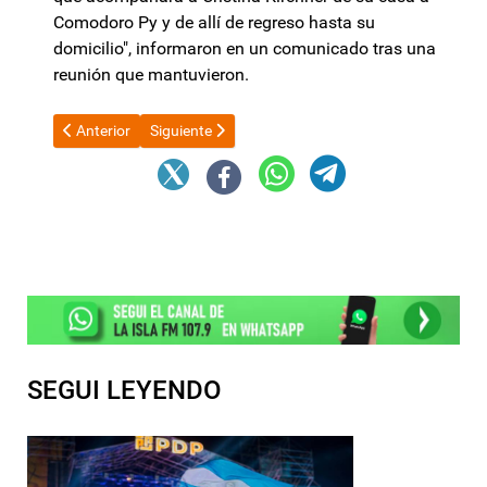
Comodoro Py y de allí de regreso hasta su
domicilio", informaron en un comunicado tras una
reunión que mantuvieron.
Artículo anterior: Denuncian irregularidades en las elecciones d
Artículo siguiente: Dietas: uno por uno, los 35 se
Anterior
Siguiente
SEGUI LEYENDO