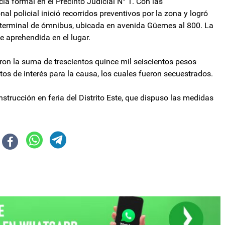
ia formal en el Precinto Judicial N° 1. Con las
nal policial inició recorridos preventivos por la zona y logró
 la terminal de ómnibus, ubicada en avenida Güemes al 800. La
ue aprehendida en el lugar.
aron la suma de trescientos quince mil seiscientos pesos
os de interés para la causa, los cuales fueron secuestrados.
Instrucción en feria del Distrito Este, que dispuso las medidas