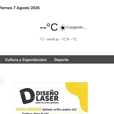
Viernes 7 Agosto 2026
--°C
☀️
Cargando...
💨
🔼
🔽
-- km/h
--°C
--°C
Cultura y Espectáculos
Deporte