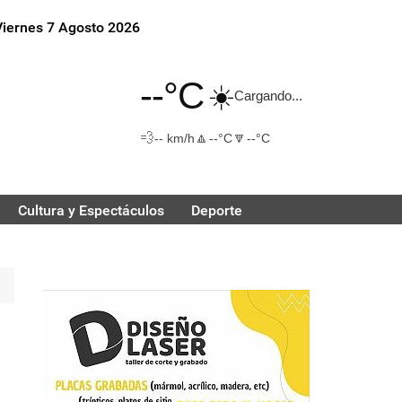
Viernes 7 Agosto 2026
--°C
☀️
Cargando...
💨
🔼
🔽
-- km/h
--°C
--°C
Cultura y Espectáculos
Deporte