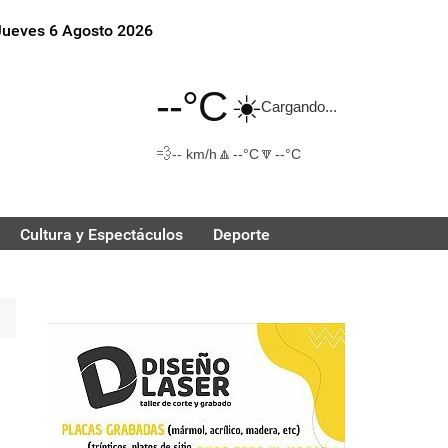
Jueves 6 Agosto 2026
--°C
☀️
Cargando...
💨
🔼
🔽
-- km/h
--°C
--°C
Cultura y Espectáculos
Deporte