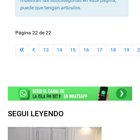
muestran las subcategorías en esta página,
puede que tengan artículos.
Página 22 de 22
13
14
15
16
17
18
19
2
SEGUI LEYENDO