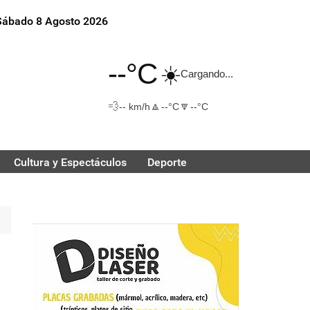
Sábado 8 Agosto 2026
--°C
☀️
Cargando...
💨
🔼
🔽
-- km/h
--°C
--°C
Cultura y Espectáculos
Deporte