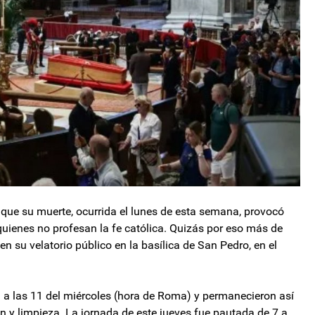
 que su muerte, ocurrida el lunes de esta semana, provocó
uienes no profesan la fe católica. Quizás por eso más de
n su velatorio público en la basílica de San Pedro, en el
n a las 11 del miércoles (hora de Roma) y permanecieron así
n y limpieza. La jornada de este jueves fue pautada de 7 a