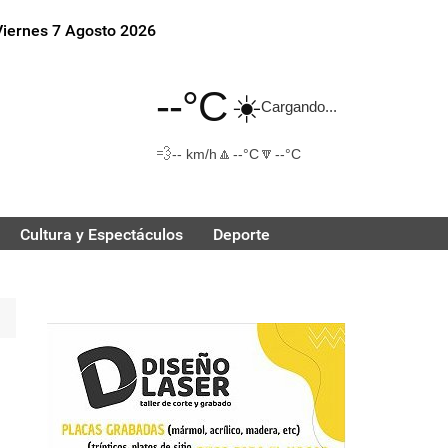
Viernes 7 Agosto 2026
--°C
☀️
Cargando...
💨
🔼
🔽
-- km/h
--°C
--°C
Cultura y Espectáculos
Deporte