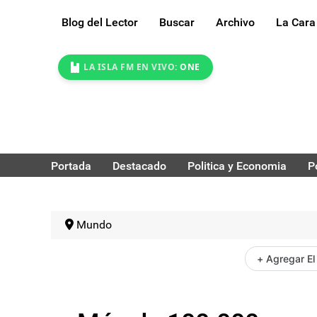
Blog del Lector
Buscar
Archivo
La Cara
LA ISLA FM EN VIVO:
ONE
Portada
Destacado
Politica y Economia
P
Mundo
+ Agregar El