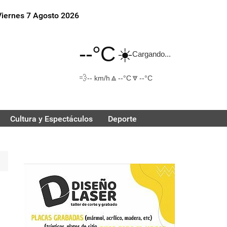
Viernes 7 Agosto 2026
--°C
☀️
Cargando...
💨
🔼
🔽
-- km/h
--°C
--°C
Cultura y Espectáculos
Deporte