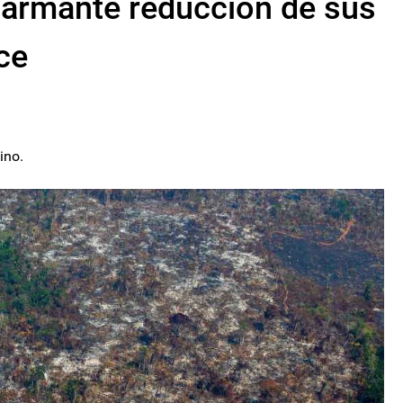
alarmante reducción de sus
ce
ino.