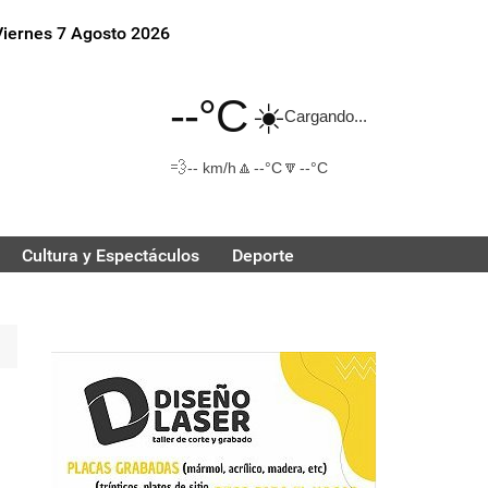
Viernes 7 Agosto 2026
--°C
☀️
Cargando...
💨
🔼
🔽
-- km/h
--°C
--°C
Cultura y Espectáculos
Deporte