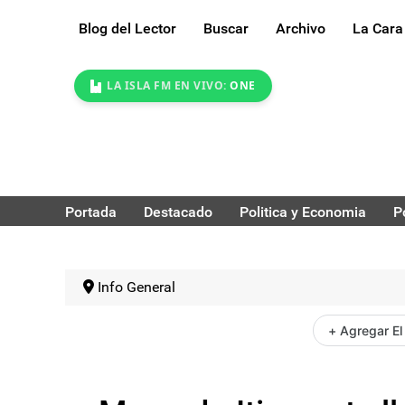
Blog del Lector
Buscar
Archivo
La Cara
LA ISLA FM EN VIVO:
ONE
Portada
Destacado
Politica y Economia
P
Info General
+ Agregar El