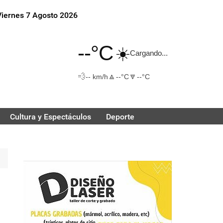
Viernes 7 Agosto 2026
--°C
☀️
Cargando...
💨
🔼
🔽
-- km/h
--°C
--°C
Cultura y Espectáculos
Deporte