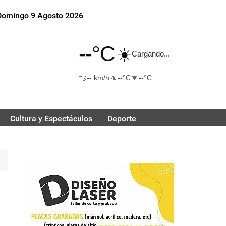
Domingo 9 Agosto 2026
--°C
☀️
Cargando...
💨
🔼
🔽
-- km/h
--°C
--°C
Cultura y Espectáculos
Deporte