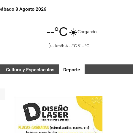
Sábado 8 Agosto 2026
--°C
☀️
Cargando...
💨
🔼
🔽
-- km/h
--°C
--°C
Cultura y Espectáculos
Deporte