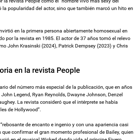
or la revista People como el "hombre vivo más sexy del
 la popularidad del actor, sino que también marcó un hito en
nvirtió en la primera persona abiertamente homosexual en
ado por la revista en 1985. El actor de 37 años tomó el relevo
omo John Krasinski (2024), Patrick Dempsey (2023) y Chris
oria en la revista People
sario del número más especial de la publicación, que en años
mo John Legend, Ryan Reynolds, Dwayne Johnson, Denzel
ey. La revista consideró que el intérprete se había
bles de Hollywood”.
s “rebosante de encanto e ingenio y con una apariencia casi
s que confirmar el gran momento profesional de Bailey, quien
ució en el musical Wicked dando vida al príncipe Fiyero,