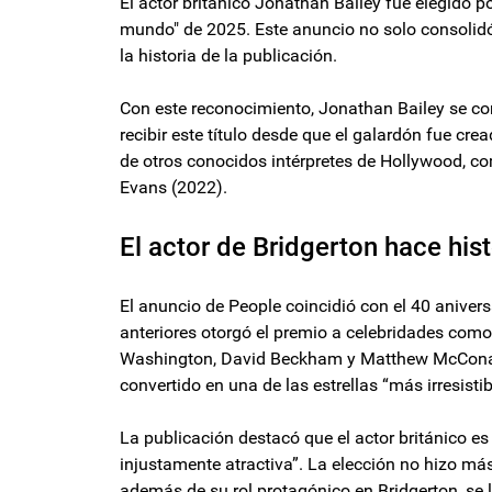
El actor británico Jonathan Bailey fue elegido p
mundo" de 2025. Este anuncio no solo consolidó
la historia de la publicación.
Con este reconocimiento, Jonathan Bailey se co
recibir este título desde que el galardón fue cre
de otros conocidos intérpretes de Hollywood, c
Evans (2022).
El actor de Bridgerton hace hist
El anuncio de People coincidió con el 40 aniver
anteriores otorgó el premio a celebridades co
Washington, David Beckham y Matthew McConaugh
convertido en una de las estrellas “más irresisti
La publicación destacó que el actor británico e
injustamente atractiva”. La elección no hizo má
además de su rol protagónico en Bridgerton, se l