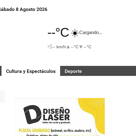
Sábado 8 Agosto 2026
--°C
☀️
Cargando...
💨
🔼
🔽
-- km/h
--°C
--°C
Cultura y Espectáculos
Deporte