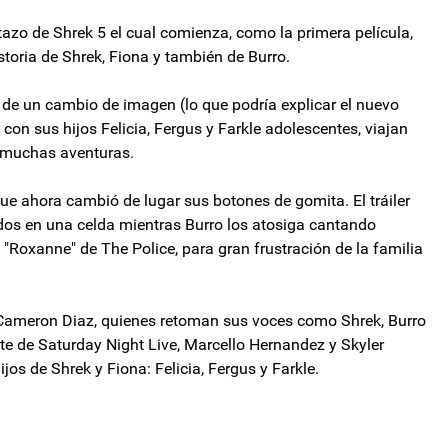
stazo de Shrek 5 el cual comienza, como la primera película,
toria de Shrek, Fiona y también de Burro.
a de un cambio de imagen (lo que podría explicar el nuevo
con sus hijos Felicia, Fergus y Farkle adolescentes, viajan
 muchas aventuras.
que ahora cambió de lugar sus botones de gomita. El tráiler
pados en una celda mientras Burro los atosiga cantando
Roxanne" de The Police, para gran frustración de la familia
 Cameron Diaz, quienes retoman sus voces como Shrek, Burro
te de Saturday Night Live, Marcello Hernandez y Skyler
s de Shrek y Fiona: Felicia, Fergus y Farkle.