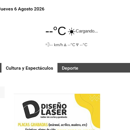
Jueves 6 Agosto 2026
--°C
☀️
Cargando...
💨
🔼
🔽
-- km/h
--°C
--°C
Cultura y Espectáculos
Deporte