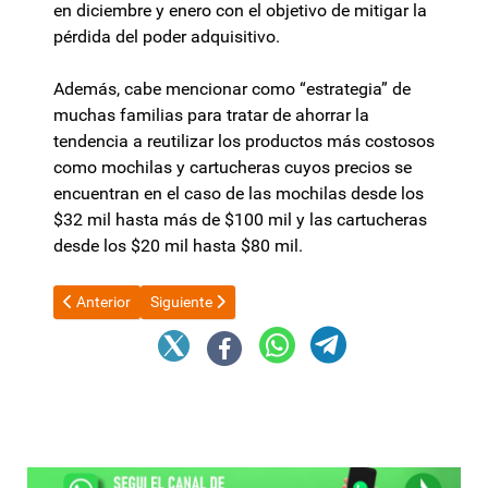
en diciembre y enero con el objetivo de mitigar la
pérdida del poder adquisitivo.
Además, cabe mencionar como “estrategia” de
muchas familias para tratar de ahorrar la
tendencia a reutilizar los productos más costosos
como mochilas y cartucheras cuyos precios se
encuentran en el caso de las mochilas desde los
$32 mil hasta más de $100 mil y las cartucheras
desde los $20 mil hasta $80 mil.
Artículo anterior: Cáritas renovó convenio para seguir brindand
Artículo siguiente: La CGT pidió que el salario m
Anterior
Siguiente