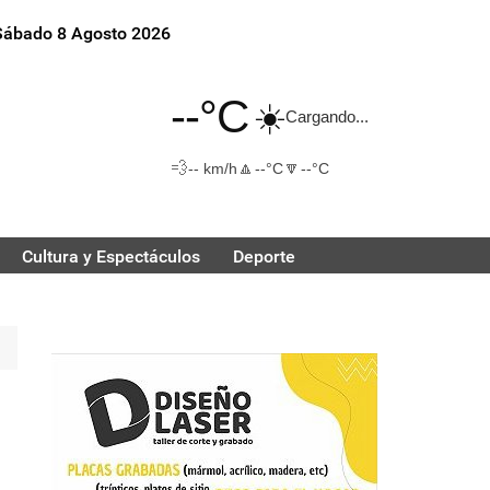
Sábado 8 Agosto 2026
--°C
☀️
Cargando...
💨
🔼
🔽
-- km/h
--°C
--°C
Cultura y Espectáculos
Deporte