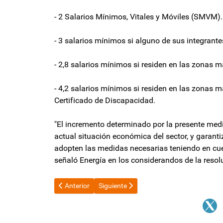
- 2 Salarios Mínimos, Vitales y Móviles (SMVM).
- 3 salarios mínimos si alguno de sus integrant
- 2,8 salarios mínimos si residen en las zonas má
- 4,2 salarios mínimos si residen en las zonas m
Certificado de Discapacidad.
"El incremento determinado por la presente medid
actual situación económica del sector, y garanti
adopten las medidas necesarias teniendo en cue
señaló Energía en los considerandos de la resol
Artículo anterior: Profanaron las tumbas de Menem y 
Artículo siguiente: En el día de lucha con
Anterior
Siguiente