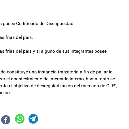
es posee Certificado de Discapacidad.
s frías del país.
ás frías del país y si alguno de sus integrantes posee
a constituye una instancia transitoria a fin de paliar la
zar el abastecimiento del mercado interno, hasta tanto se
nta el objetivo de desregularización del mercado de GLP",
ución.
su hijo en el Cementerio Islámico de La Tablada
tra el cáncer infantil se reafirmó el compromiso con la atención integral