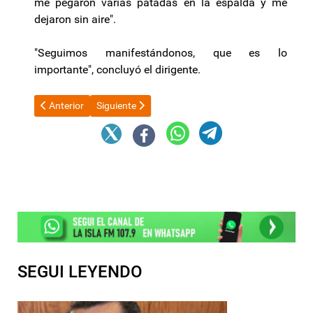
me pegaron varias patadas en la espalda y me
dejaron sin aire".
"Seguimos manifestándonos, que es lo
importante", concluyó el dirigente.
Artículo anterior: Este jueves se confirmó una suba de 10% del 
Artículo siguiente: El Banco Central no compró dól
Anterior
Siguiente
SEGUI LEYENDO