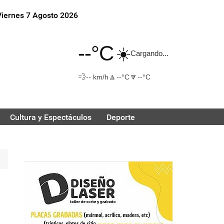
Viernes 7 Agosto 2026
--°C
☀️
Cargando...
💨
🔼
🔽
-- km/h
--°C
--°C
Cultura y Espectáculos
Deporte