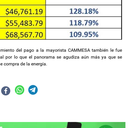
limiento del pago a la mayorista CAMMESA también le fue
onal por lo que el panorama se agudiza aún más ya que se
e compra de la energía.
nsejo del Salario
ara beneficiarios de becas provinciales