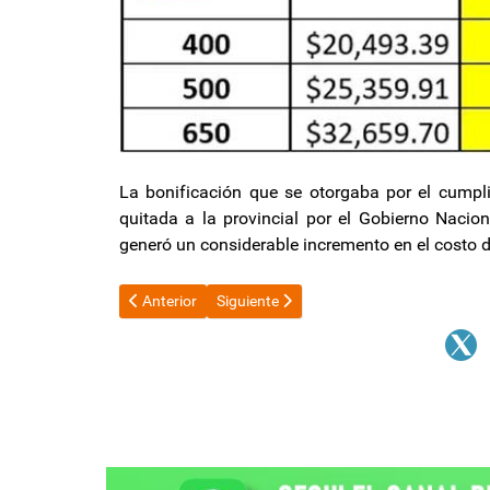
La bonificación que se otorgaba por el cump
quitada a la provincial por el Gobierno Naci
generó un considerable incremento en el costo d
Artículo anterior: Es oficial: el Gobierno convocó al Co
Artículo siguiente: Incremento del 20% p
Anterior
Siguiente