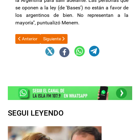
la Argentina para salir adelante. Las personas que
se oponen a la ley (de 'Bases') no están a favor de
los argentinos de bien. No representan a la
mayoría", puntualizó Menem.
Artículo anterior: Rigen los nuevos topes para "Días de Ensueño"
Artículo siguiente: Covid-19: por primera vez rev
Anterior
Siguiente
SEGUI LEYENDO