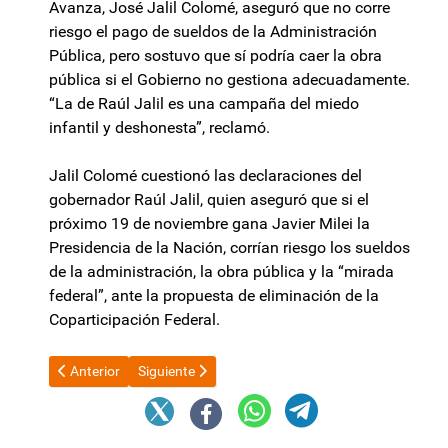
Avanza, José Jalil Colomé, aseguró que no corre
riesgo el pago de sueldos de la Administración
Pública, pero sostuvo que sí podría caer la obra
pública si el Gobierno no gestiona adecuadamente.
“La de Raúl Jalil es una campaña del miedo
infantil y deshonesta”, reclamó.
Jalil Colomé cuestionó las declaraciones del
gobernador Raúl Jalil, quien aseguró que si el
próximo 19 de noviembre gana Javier Milei la
Presidencia de la Nación, corrían riesgo los sueldos
de la administración, la obra pública y la “mirada
federal”, ante la propuesta de eliminación de la
Coparticipación Federal.
Artículo anterior: El Gobierno garantiza el crédito para gastos 
Artículo siguiente: El Gobernador se reunió con el
Anterior
Siguiente