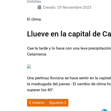
Detalles
Creado: 29 Noviembre 2023
El clima.
Llueve en la capital de 
Cae la tarde y lo hace con una leve precipitació
Catamarca
Una pertinaz llovizna se hace sentir en la capi
la madrugada del jueves - El cambio de clima hi
superar los 40°.
Artículo anterior: Milei definió su Gabinete y dijo que 
Artículo siguiente: Se iniciaron las festi
Anterior
Siguiente