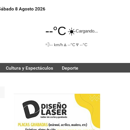
Sábado 8 Agosto 2026
--°C
☀️
Cargando...
💨
🔼
🔽
-- km/h
--°C
--°C
Cultura y Espectáculos
Deporte