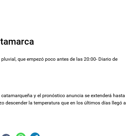
Catamarca
n pluvial, que empezó poco antes de las 20:00- Diario de
tal catamarqueña y el pronóstico anuncia se extenderá hasta
zo descender la temperatura que en los últimos días llegó a
va a "liberar todos los precios que pueda"
vidades Marianas