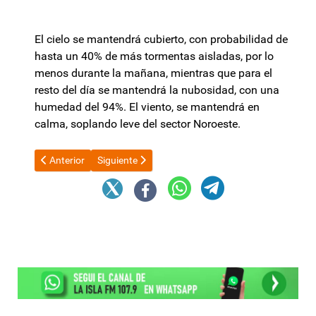
El cielo se mantendrá cubierto, con probabilidad de
hasta un 40% de más tormentas aisladas, por lo
menos durante la mañana, mientras que para el
resto del día se mantendrá la nubosidad, con una
humedad del 94%. El viento, se mantendrá en
calma, soplando leve del sector Noroeste.
Artículo anterior: La Gruta de la Virgen del Valle será declara
Artículo siguiente: Milei definió su Gabinete y dijo 
Anterior
Siguiente