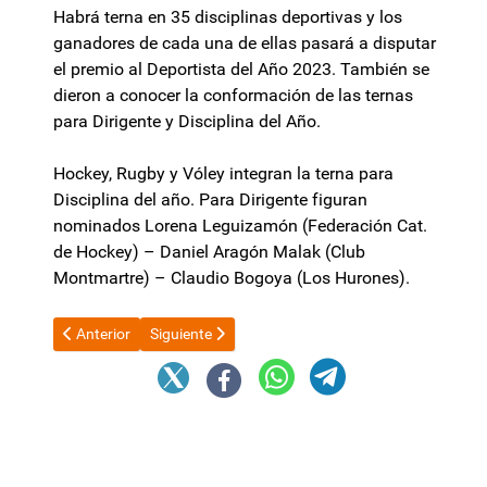
Habrá terna en 35 disciplinas deportivas y los
ganadores de cada una de ellas pasará a disputar
el premio al Deportista del Año 2023. También se
dieron a conocer la conformación de las ternas
para Dirigente y Disciplina del Año.
Hockey, Rugby y Vóley integran la terna para
Disciplina del año. Para Dirigente figuran
nominados Lorena Leguizamón (Federación Cat.
de Hockey) – Daniel Aragón Malak (Club
Montmartre) – Claudio Bogoya (Los Hurones).
Artículo anterior: Nuevo horario y días de misas en la Capilla de
Artículo siguiente: “Movidos por la situación que no
Anterior
Siguiente