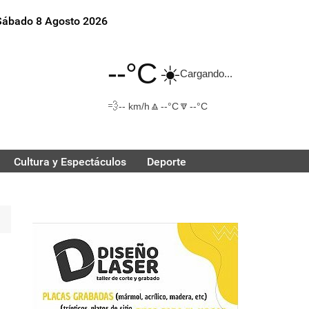
Sábado 8 Agosto 2026
--°C
☀️
Cargando...
💨
🔼
🔽
-- km/h
--°C
--°C
Cultura y Espectáculos
Deporte