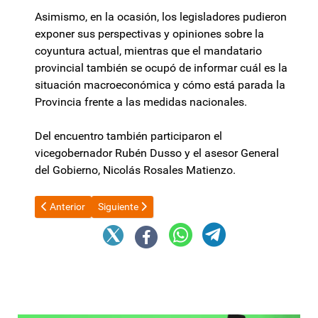
Asimismo, en la ocasión, los legisladores pudieron
exponer sus perspectivas y opiniones sobre la
coyuntura actual, mientras que el mandatario
provincial también se ocupó de informar cuál es la
situación macroeconómica y cómo está parada la
Provincia frente a las medidas nacionales.
Del encuentro también participaron el
vicegobernador Rubén Dusso y el asesor General
del Gobierno, Nicolás Rosales Matienzo.
Artículo anterior: “Las cosas las resuelve el Presidente de forma 
Artículo siguiente: Dengue: 14 provincias argentina
Anterior
Siguiente