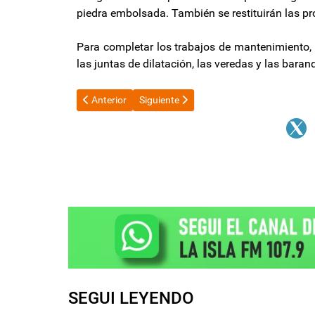
piedra embolsada. También se restituirán las pro
Para completar los trabajos de mantenimiento, se
las juntas de dilatación, las veredas y las baran
Artículo anterior: La Uocra se declaró en "alerta" por l
Artículo siguiente: Milei ratificó el cier
Anterior
Siguiente
SEGUI LEYENDO