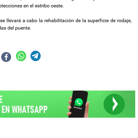
tecciones en el estribo oeste.
 llevará a cabo la rehabilitación de la superficie de rodaje,
das del puente.
os anuncios de Milei sobre la obra pública
re del Banco Central y confirmó a Marín en YPF y a Giordano en Anses