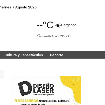
Viernes 7 Agosto 2026
--°C
☀️
Cargando...
💨
🔼
🔽
-- km/h
--°C
--°C
Cultura y Espectáculos
Deporte