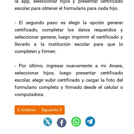
la app, seleccionar hijos y presentar certificado
escolar para obtener el formulario para cada hijo.
- El segundo paso es elegir la opción generar
certificado, completar los datos requeridos y
seleccionar generar, luego imprimir el certificado y
llevarlo a la institución escolar para que lo
completen y firmen.
- Por último, ingresar nuevamente a mi Anses,
seleccionar hijos, luego presentar certificado
escolar, elegir subir certificado y cargar la foto del
formulario completo y firmado desde el celular o
computadora.
Artículo anterior: Fallecieron cinco argentinos en un choque fro
Artículo siguiente: "Estamos peor que en el año 2
Anterior
Siguiente