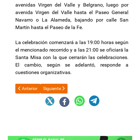
avenidas Virgen del Valle y Belgrano, luego por
avenida Virgen del Valle hasta el Paseo General
Navarro o La Alameda, bajando por calle San
Martín hasta el Paseo de la Fe.
La celebración comenzará a las 19:00 horas según
el mencionado recorrido y a las 21:00 se oficiará la
Santa Misa con la que cerrarán las celebraciones.
El cambio, según se adelantó, responde a
cuestiones organizativas.
Artículo anterior: Más de 27.000 personas con discapacidad reci
Artículo siguiente: Milei advirtió que la inflación p
Anterior
Siguiente