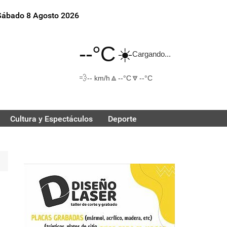
Sábado 8 Agosto 2026
--°C
☀️
Cargando...
💨
🔼
🔽
-- km/h
--°C
--°C
Cultura y Espectáculos
Deporte