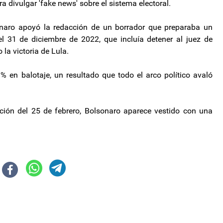
a divulgar 'fake news' sobre el sistema electoral.
onaro apoyó la redacción de un borrador que preparaba un
l 31 de diciembre de 2022, que incluía detener al juez de
 la victoria de Lula.
 en balotaje, un resultado que todo el arco político avaló
ción del 25 de febrero, Bolsonaro aparece vestido con una
arados como terrenos baldíos
sintió en Catamarca