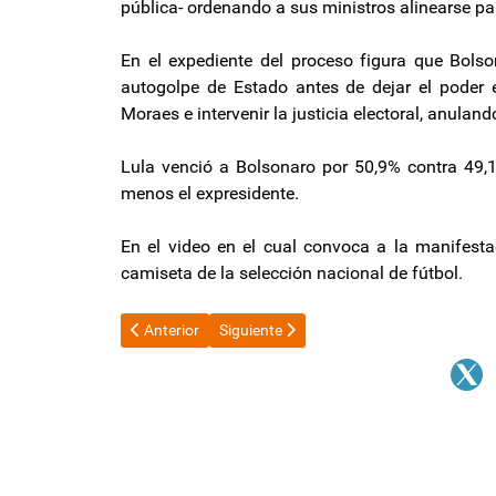
pública- ordenando a sus ministros alinearse par
En el expediente del proceso figura que Bols
autogolpe de Estado antes de dejar el poder e
Moraes e intervenir la justicia electoral, anulando
Lula venció a Bolsonaro por 50,9% contra 49,1%
menos el expresidente.
En el video en el cual convoca a la manifesta
camiseta de la selección nacional de fútbol.
Artículo anterior: Son edificaciones, pero están decl
Artículo siguiente: Un temblor de 4.0 se 
Anterior
Siguiente