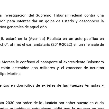
a investigación del Supremo Tribunal Federal contra una
ión para intentar dar un golpe de Estado y desconocer la
icios generales de aquel año.
15, estaré en la (Avenida) Paulista en un acto pacífico en
cho”, afirmó el exmandatario (2019-2022) en un mensaje de
 Moraes le confiscó el pasaporte al expresidente Bolsonaro
stán detenidos dos militares y el exasesor de asuntos
lipe Martins.
ntos en domicilios de ex jefes de las Fuerzas Armadas y
hasta 2030 por orden de la Justicia por haber puesto en duda
antes autoridades extranjeras, pidió que la marcha no sea