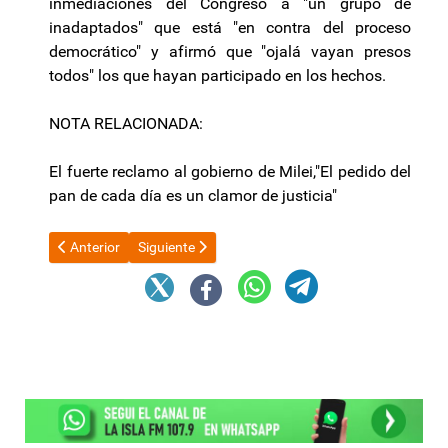
inmediaciones del Congreso a "un grupo de
inadaptados" que está "en contra del proceso
democrático" y afirmó que "ojalá vayan presos
todos" los que hayan participado en los hechos.
NOTA RELACIONADA:
El fuerte reclamo al gobierno de Milei,"El pedido del
pan de cada día es un clamor de justicia"
Artículo anterior: Un turista quiso ir al baño en un hotel de Men
Artículo siguiente: Arrestan a un adolescente y re
Anterior
Siguiente