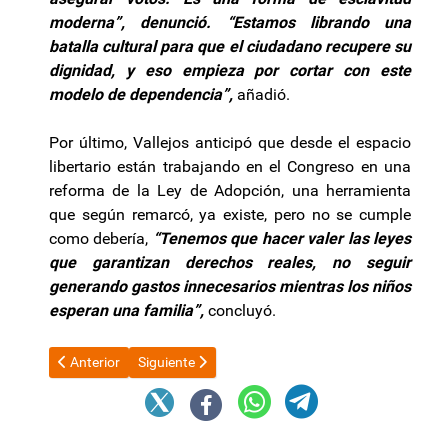
moderna”, denunció. “Estamos librando una
batalla cultural para que el ciudadano recupere su
dignidad, y eso empieza por cortar con este
modelo de dependencia”,
añadió.
Por último, Vallejos anticipó que desde el espacio
libertario están trabajando en el Congreso en una
reforma de la Ley de Adopción, una herramienta
que según remarcó, ya existe, pero no se cumple
como debería,
“Tenemos que hacer valer las leyes
que garantizan derechos reales, no seguir
generando gastos innecesarios mientras los niños
esperan una familia”,
concluyó.
Artículo anterior: Cristina Kirchner reaparecerá públicamente en 
Artículo siguiente: Mónica Zalazar: “Las declarac
Anterior
Siguiente