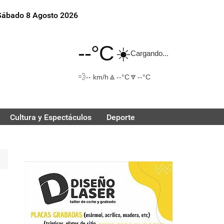
Sábado 8 Agosto 2026
--°C
☀️
Cargando...
💨
🔼
🔽
-- km/h
--°C
--°C
Cultura y Espectáculos
Deporte