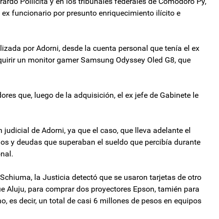
rardo Pollicita y en los tribunales federales de Comodoro Py,
ex funcionario por presunto enriquecimiento ilícito e
ilizada por Adorni, desde la cuenta personal que tenía el ex
adquirir un monitor gamer Samsung Odyssey Oled G8, que
res que, luego de la adquisición, el ex jefe de Gabinete le
judicial de Adorni, ya que el caso, que lleva adelante el
arios y deudas que superaban el sueldo que percibía durante
nal.
chiuma, la Justicia detectó que se usaron tarjetas de otro
ue Aluju, para comprar dos proyectores Epson, tamién para
, es decir, un total de casi 6 millones de pesos en equipos