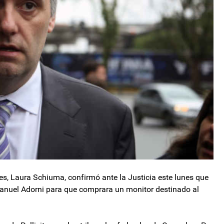
les, Laura Schiuma, confirmó ante la Justicia este lunes que
 Manuel Adorni para que comprara un monitor destinado al