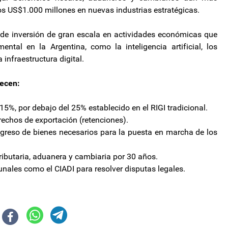
s US$1.000 millones en nuevas industrias estratégicas.
s de inversión de gran escala en actividades económicas que
ntal en la Argentina, como la inteligencia artificial, los
infraestructura digital.
recen:
15%, por debajo del 25% establecido en el RIGI tradicional.
rechos de exportación (retenciones).
ngreso de bienes necesarios para la puesta en marcha de los
tributaria, aduanera y cambiaria por 30 años.
ribunales como el CIADI para resolver disputas legales.
asma de un Plan B en el oficialismo y la movida que inquieta a Kicillof
dvierten que el ajuste de Milei llegará a las provincias con una poda de u$