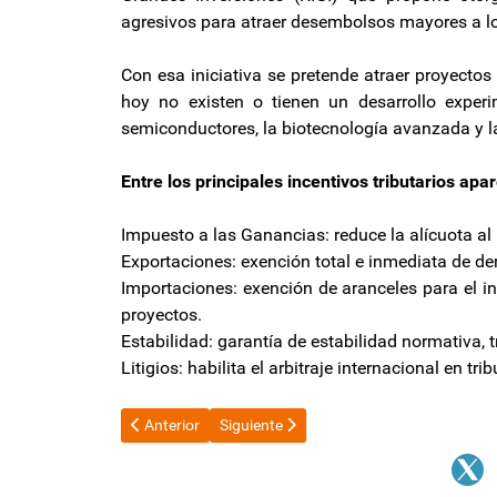
agresivos para atraer desembolsos mayores a lo
Con esa iniciativa se pretende atraer proyecto
hoy no existen o tienen un desarrollo experime
semiconductores, la biotecnología avanzada y la 
Entre los principales incentivos tributarios apa
Impuesto a las Ganancias: reduce la alícuota al 
Exportaciones: exención total e inmediata de de
Importaciones: exención de aranceles para el i
proyectos.
Estabilidad: garantía de estabilidad normativa, 
Litigios: habilita el arbitraje internacional en t
Artículo anterior: La frase de Milei sobre 2027, el fant
Artículo siguiente: Motosierra federal: a
Anterior
Siguiente