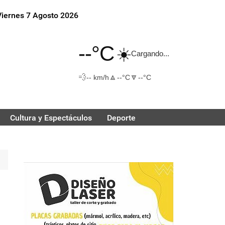
Viernes 7 Agosto 2026
--°C
☀️
Cargando...
💨
🔼
🔽
-- km/h
--°C
--°C
Cultura y Espectáculos
Deporte