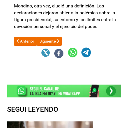
Mondino, otra vez, eludió una definición. Las
declaraciones dejaron abierta la polémica sobre la
figura presidencial, su entorno y los límites entre la
devoción personal y el ejercicio del poder.
Artículo anterior: Aumentó el uso de tarjetas de crédito para
Artículo siguiente: En la homilía por San Cayetano
Anterior
Siguiente
SEGUI LEYENDO