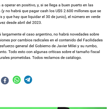
 operar en positivo, y, si se llega a buen puerto en las
 (y no habrá que pagar cash los U$S 2.600 millones que se
 y que hay que liquidar el 30 de junio), el número en verde
vez desde abril del 2023.
rá largamente el caso argentino, no habrá novedades sobre
iones por cambios radicales en el contenido del Facilidades
sfuerzo general del Gobierno de Javier Milei y su rumbo,
nto. Todo esto con algunas críticas sobre el tamaño fiscal
cturales prometidas. Todos reclamos de catálogo.
US$1.500 millones por un juicio perdido en Reino Unido
enado rechazó cambios en Bienes Personales e impuesto a las Ganancias