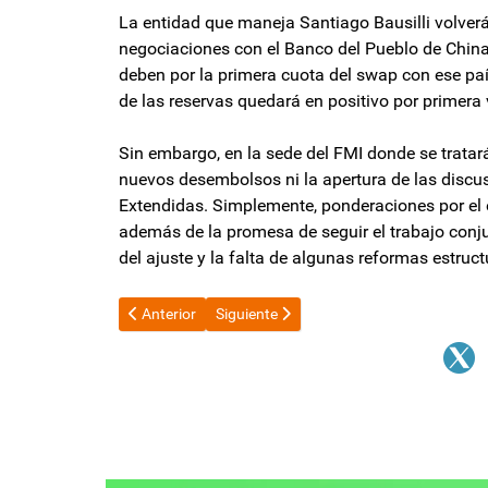
La entidad que maneja Santiago Bausilli volverá a
negociaciones con el Banco del Pueblo de China
deben por la primera cuota del swap con ese país
de las reservas quedará en positivo por primera 
Sin embargo, en la sede del FMI donde se trata
nuevos desembolsos ni la apertura de las discus
Extendidas. Simplemente, ponderaciones por el e
además de la promesa de seguir el trabajo conju
del ajuste y la falta de algunas reformas estru
Artículo anterior: Cupón PBI: Argentina deberá pagar 
Artículo siguiente: Paquete fiscal: el S
Anterior
Siguiente