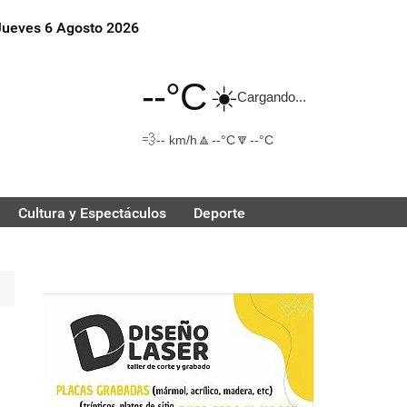
Jueves 6 Agosto 2026
--°C
☀️
Cargando...
💨
🔼
🔽
-- km/h
--°C
--°C
Cultura y Espectáculos
Deporte