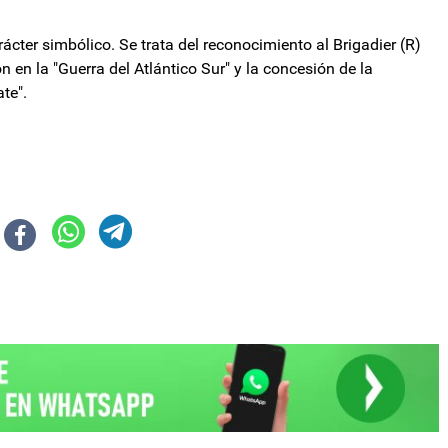
ácter simbólico. Se trata del reconocimiento al Brigadier (R)
en la "Guerra del Atlántico Sur" y la concesión de la
te".
podría enfrentar embargos por el Cupón PBI
 ser sede del Gran Premio Argentino Histórico