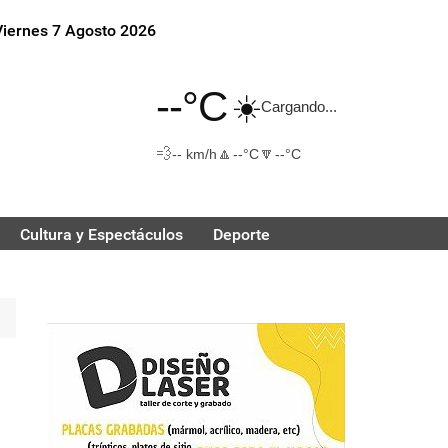
Viernes 7 Agosto 2026
--°C
☀️
Cargando...
💨
🔼
🔽
-- km/h
--°C
--°C
Cultura y Espectáculos
Deporte