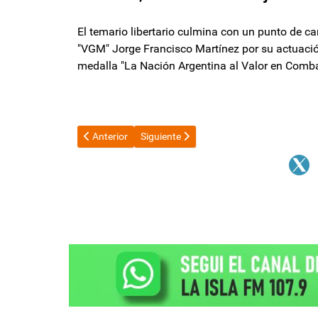
El temario libertario culmina con un punto de car
"VGM" Jorge Francisco Martínez por su actuación 
medalla "La Nación Argentina al Valor en Comba
Artículo anterior: Argentina perdió en Reino Unido y 
Artículo siguiente: Catamarca pugna por
Anterior
Siguiente