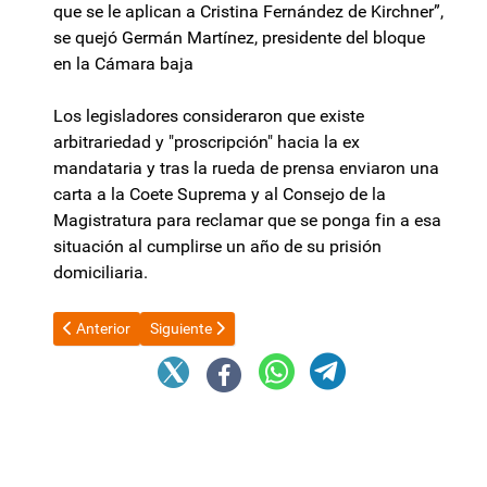
que se le aplican a Cristina Fernández de Kirchner”,
se quejó Germán Martínez, presidente del bloque
en la Cámara baja
Los legisladores consideraron que existe
arbitrariedad y "proscripción" hacia la ex
mandataria y tras la rueda de prensa enviaron una
carta a la Coete Suprema y al Consejo de la
Magistratura para reclamar que se ponga fin a esa
situación al cumplirse un año de su prisión
domiciliaria.
Artículo anterior: La excusa de Manuel Adorni para que le cier
Artículo siguiente: En búsqueda de dólares: entr
Anterior
Siguiente