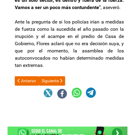
es un solo sector, es dentro y fuera de la fuerza.
Vamos a ser un poco más contundente"
, aseveró.
Ante la pregunta de si los policías irían a medidas
de fuerza como la sucedida el año pasado con la
irrupción y el acampe en el predio de Casa de
Gobierno, Flores aclaró que no era decisión suya, y
que por el momento, la asamblea de los
autoconvocados no habían determinado medidas
tan extremas.
Artículo anterior: Sturzenegger anunció una nueva desregulación
Artículo siguiente: “ANSES está quebrado y neces
Anterior
Siguiente