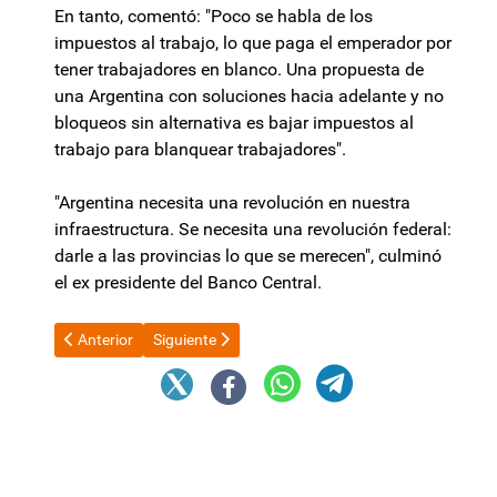
En tanto, comentó: "Poco se habla de los
impuestos al trabajo, lo que paga el emperador por
tener trabajadores en blanco. Una propuesta de
una Argentina con soluciones hacia adelante y no
bloqueos sin alternativa es bajar impuestos al
trabajo para blanquear trabajadores".
"Argentina necesita una revolución en nuestra
infraestructura. Se necesita una revolución federal:
darle a las provincias lo que se merecen", culminó
el ex presidente del Banco Central.
Artículo anterior: El INDEC dará a conocer la inflación de junio:
Artículo siguiente: YPF: la Justicia de Nueva York 
Anterior
Siguiente