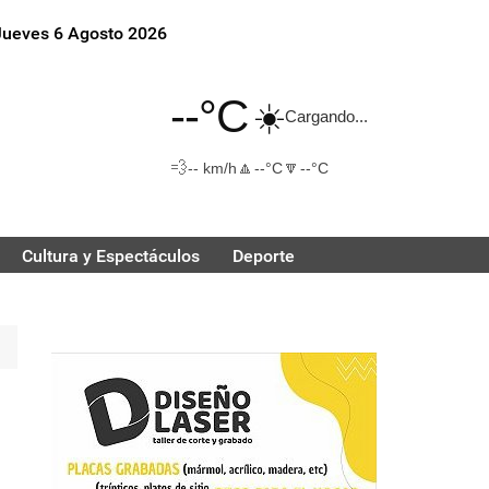
Jueves 6 Agosto 2026
--°C
☀️
Cargando...
💨
🔼
🔽
-- km/h
--°C
--°C
Cultura y Espectáculos
Deporte