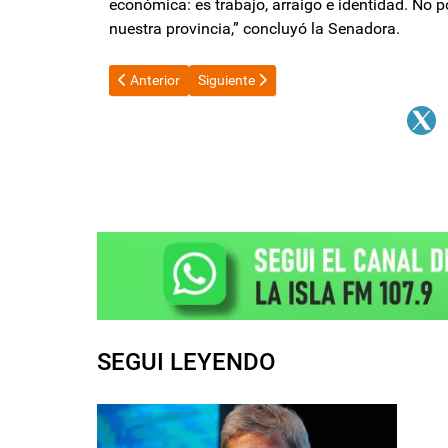
económica: es trabajo, arraigo e identidad. No 
nuestra provincia,” concluyó la Senadora.
Artículo anterior: Ficha Limpia: el durísimo comunica
Artículo siguiente: Las dos CTA, junto a
Anterior
Siguiente
SEGUI LEYENDO