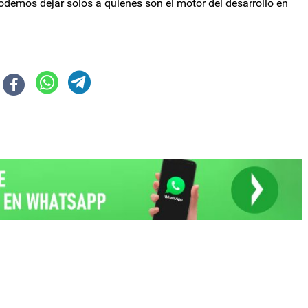
podemos dejar solos a quienes son el motor del desarrollo en
do del Colegio de Abogados de la Ciudad de Buenos Aires
 organizaciones sociales, convocan a una “Jornada de Lucha Federal” previ